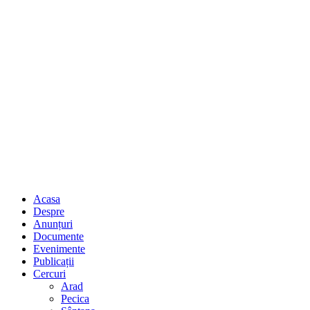
Acasa
Despre
Anunțuri
Documente
Evenimente
Publicații
Cercuri
Arad
Pecica