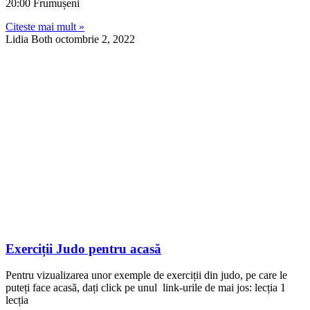
20:00 Frumușeni
Citeste mai mult »
Lidia Both
octombrie 2, 2022
Exerciții Judo pentru acasă
Pentru vizualizarea unor exemple de exerciții din judo, pe care le
puteți face acasă, dați click pe unul link-urile de mai jos: lecția 1
lecția