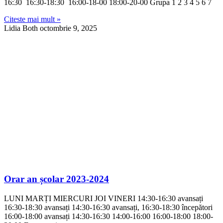
16:30 16:30-18:30 16:00-18-00 18:00-20-00 Grupa 1 2 3 4 5 6 7
Citeste mai mult »
Lidia Both
octombrie 9, 2025
Orar an școlar 2023-2024
LUNI MARȚI MIERCURI JOI VINERI 14:30-16:30 avansați
16:30-18:30 avansați 14:30-16:30 avansați, 16:30-18:30 începători
16:00-18:00 avansați 14:30-16:30 14:00-16:00 16:00-18:00 18:00-