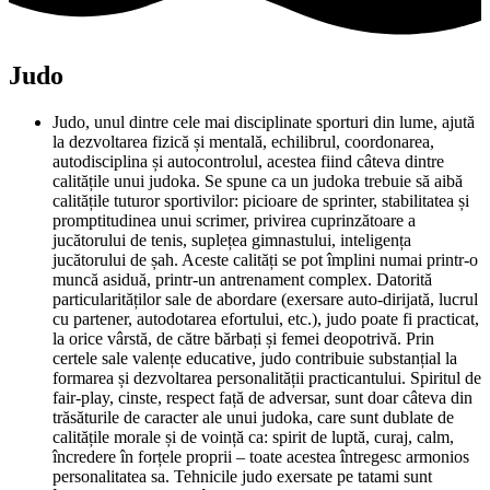
Judo
Judo, unul dintre cele mai disciplinate sporturi din lume, ajută
la dezvoltarea fizică și mentală, echilibrul, coordonarea,
autodisciplina și autocontrolul, acestea fiind câteva dintre
calitățile unui judoka. Se spune ca un judoka trebuie să aibă
calitățile tuturor sportivilor: picioare de sprinter, stabilitatea și
promptitudinea unui scrimer, privirea cuprinzătoare a
jucătorului de tenis, suplețea gimnastului, inteligența
jucătorului de șah. Aceste calități se pot împlini numai printr-o
muncă asiduă, printr-un antrenament complex. Datorită
particularităților sale de abordare (exersare auto-dirijată, lucrul
cu partener, autodotarea efortului, etc.), judo poate fi practicat,
la orice vârstă, de către bărbați și femei deopotrivă. Prin
certele sale valențe educative, judo contribuie substanțial la
formarea și dezvoltarea personalității practicantului. Spiritul de
fair-play, cinste, respect față de adversar, sunt doar câteva din
trăsăturile de caracter ale unui judoka, care sunt dublate de
calitățile morale și de voință ca: spirit de luptă, curaj, calm,
încredere în forțele proprii – toate acestea întregesc armonios
personalitatea sa. Tehnicile judo exersate pe tatami sunt