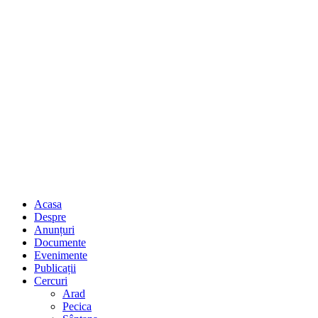
Acasa
Despre
Anunțuri
Documente
Evenimente
Publicații
Cercuri
Arad
Pecica