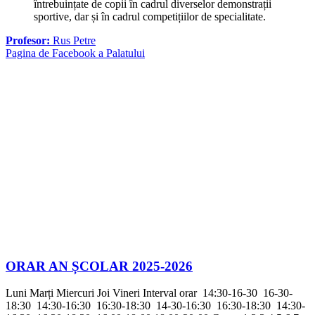
întrebuințate de copii în cadrul diverselor demonstrații
sportive, dar și în cadrul competițiilor de specialitate.
Profesor:
Rus Petre
Pagina de Facebook a Palatului
ORAR AN ȘCOLAR 2025-2026
Luni Marți Miercuri Joi Vineri Interval orar 14:30-16-30 16-30-
18:30 14:30-16:30 16:30-18:30 14-30-16:30 16:30-18:30 14:30-