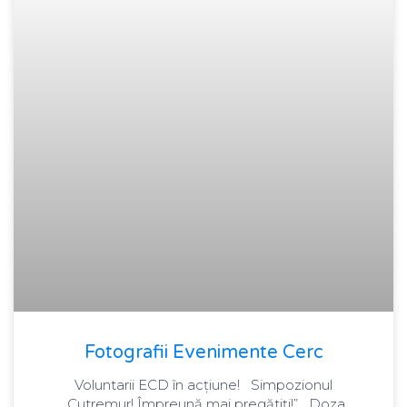
Fotografii Evenimente Cerc
Voluntarii ECD în acțiune! Simpozionul
„Cutremur! Împreună mai pregătiți!” Doza