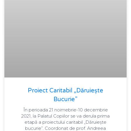
Proiect Caritabil „Dăruiește
Bucurie”
În perioada 21 noimebrie-10 decembrie
2021, la Palatul Copiilor se va derula prima
etapă a proiectului caritabil „Dăruiește
bucurie”. Coordonat de prof. Andreea