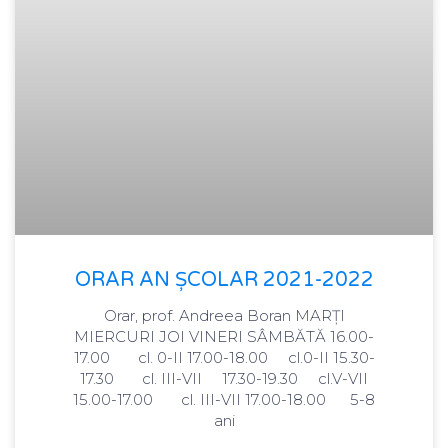
ORAR AN ȘCOLAR 2021-2022
Orar, prof. Andreea Boran MARȚI
MIERCURI JOI VINERI SÂMBĂTĂ 16.00-
17.00 cl. 0-II 17.00-18.00 cl.0-II 15.30-
17.30 cl. III-VII 17.30-19.30 cl.V-VII
15.00-17.00 cl. III-VII 17.00-18.00 5-8
ani