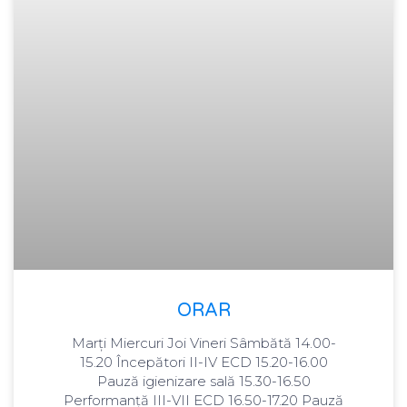
ORAR
Marți Miercuri Joi Vineri Sâmbătă 14.00-
15.20 Începători II-IV ECD 15.20-16.00
Pauză igienizare sală 15.30-16.50
Performanță III-VII ECD 16.50-17.20 Pauză