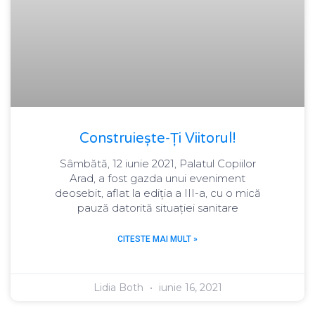
Construiește-Ți Viitorul!
Sâmbătă, 12 iunie 2021, Palatul Copiilor
Arad, a fost gazda unui eveniment
deosebit, aflat la ediția a III-a, cu o mică
pauză datorită situației sanitare
CITESTE MAI MULT »
Lidia Both
iunie 16, 2021