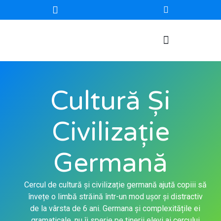
Cultură Și
Civilizație
Germană
Cercul de cultură și civilizație germană ajută copiii să
învețe o limbă străină într-un mod ușor și distractiv
de la vârsta de 6 ani. Germana și complexitățile ei
gramaticale, nu îi sperie pe tinerii elevi ai cercului