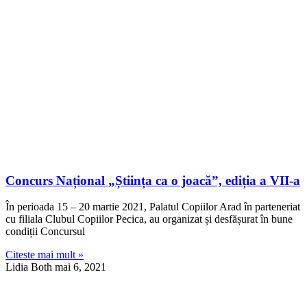
Concurs Național „Știința ca o joacă”, ediția a VII-a
În perioada 15 – 20 martie 2021, Palatul Copiilor Arad în parteneriat
cu filiala Clubul Copiilor Pecica, au organizat și desfășurat în bune
condiții Concursul
Citeste mai mult »
Lidia Both
mai 6, 2021