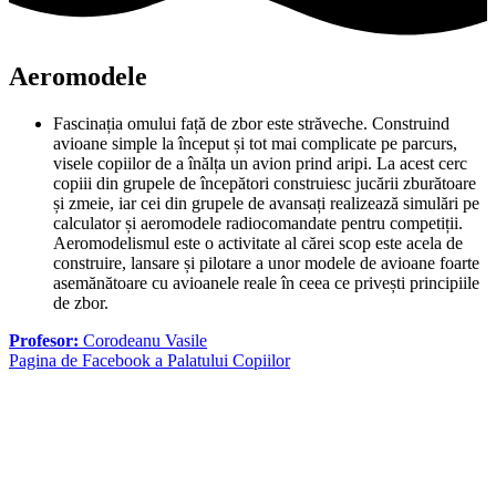
Aeromodele
Fascinația omului față de zbor este străveche. Construind
avioane simple la început și tot mai complicate pe parcurs,
visele copiilor de a înălța un avion prind aripi. La acest cerc
copiii din grupele de începători construiesc jucării zburătoare
și zmeie, iar cei din grupele de avansați realizează simulări pe
calculator și aeromodele radiocomandate pentru competiții.
Aeromodelismul este o activitate al cărei scop este acela de
construire, lansare și pilotare a unor modele de avioane foarte
asemănătoare cu avioanele reale în ceea ce privești principiile
de zbor.
Profesor:
Corodeanu Vasile
Pagina de Facebook a Palatului Copiilor