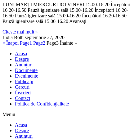
LUNI MARȚI MIERCURI JOI VINERI 15.00-16.20 Începători
16.20-16.50 Pauză igienizare sală 15.00-16.20 Începători 16.20-
16.50 Pauză igienizare sală 15.00-16.20 Începători 16.20-16.50
Pauză igienizare sală 15.00-16.20 Avansați
Citeste mai mult »
Lidia Both
septembrie 27, 2020
« Înapoi
Page
1
Page
2
Page
3
Înainte »
Acasa
Despre
Anunțuri
Documente
Evenimente
Publicații
Cercuri
Înscrieri
Contact
Politica de Confidențialitate
Meniu
Acasa
Despre
Anunțuri