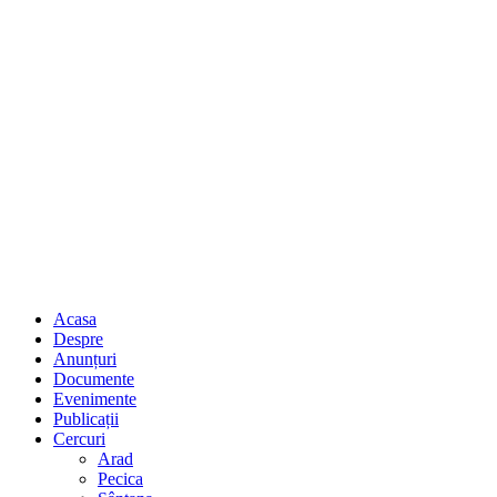
Acasa
Despre
Anunțuri
Documente
Evenimente
Publicații
Cercuri
Arad
Pecica