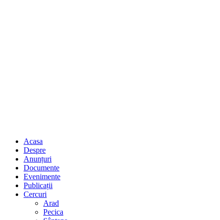
Acasa
Despre
Anunțuri
Documente
Evenimente
Publicații
Cercuri
Arad
Pecica