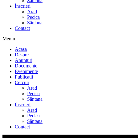
Sântana
Înscrieri
Arad
Pecica
Sântana
Contact
Meniu
Acasa
Despre
Anunțuri
Documente
Evenimente
Publicații
Cercuri
Arad
Pecica
Sântana
Înscrieri
Arad
Pecica
Sântana
Contact