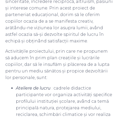
sinceritate, încredere reciprocă, altruism, pasiuni
şi interese comune. Prin acest proiect de
parteneriat educaţional, dorim să le oferim
copiilor ocazia de a se manifesta creativ,
arătându-ne viziunea lor asupra lumii, având
astfel ocazia să-şi dezvolte spiritul de lucru în
echipă și obţinând satisfacţii maxime.
Activitățile proiectului, prin care ne propunem
să aducem în prim plan creațiile și lucrările
copiilor, dar să le insuflăm şi plăcerea de a lupta
pentru un mediu sănătos și propice dezvoltării
lor personale, sunt:
Ateliere de lucru
: cadrele didactice
participante vor organiza activități specifice
profilului instituției școlare, având ca temă
principală natura, protejarea mediului,
reciclarea, schimbări climatice și vor realiza