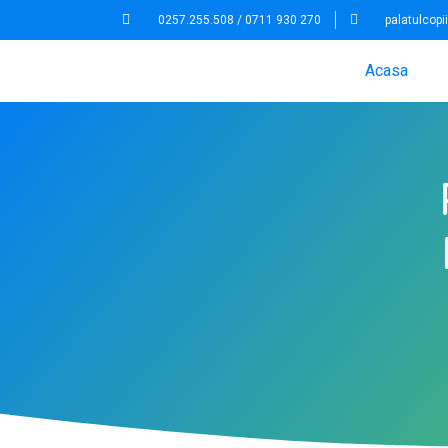
0257.255.508 / 0711 930 270
palatulcop
Acasa