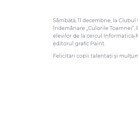
Sâmbăță, 11 decembrie, la Clubul C
îndemânare „Culorile Toamnei”. Pr
elevilor de la cercul Informatică
editorul grafic Paint.
Felicitări copii talentați și mulț