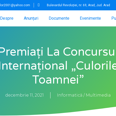
iilor2001@yahoo.com
Bulevardul Revoluției, nr. 69, Arad, Jud. Arad
Despre
Anunțuri
Documente
Evenimente
Pu
Premiați La Concursu
Internațional „Culoril
Toamnei”
decembrie 11, 2021
Informatică / Multimedia