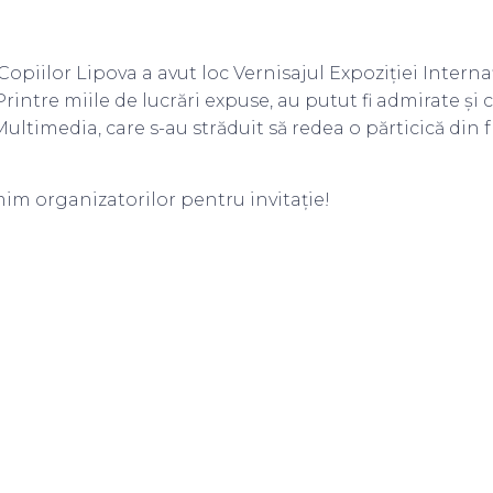
opiilor Lipova a avut loc Vernisajul Expoziției Interna
intre miile de lucrări expuse, au putut fi admirate și c
-Multimedia, care s-au străduit să redea o părticică di
umim organizatorilor pentru invitație!