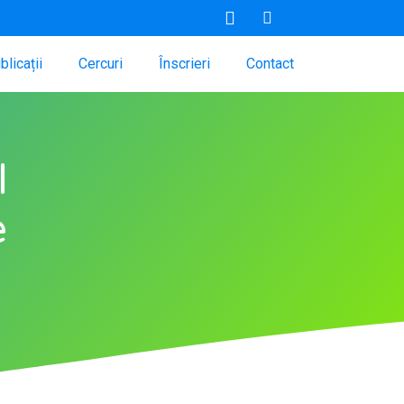
blicații
Cercuri
Înscrieri
Contact
l
e