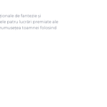
ționale de fantezie și
ele patru lucrări premiate ale
n frumusețea toamnei folosind