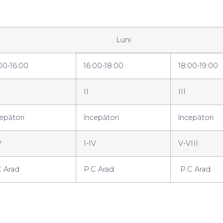
Luni
00-16:00
16:00-18:00
18:00-19:00
II
III
epători
începători
începători
V
I-IV
V-VIII
C Arad
P.C Arad
P.C Arad