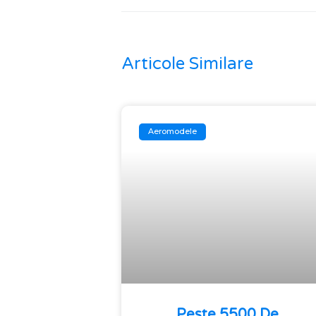
Articole Similare
Aeromodele
Peste 5500 De