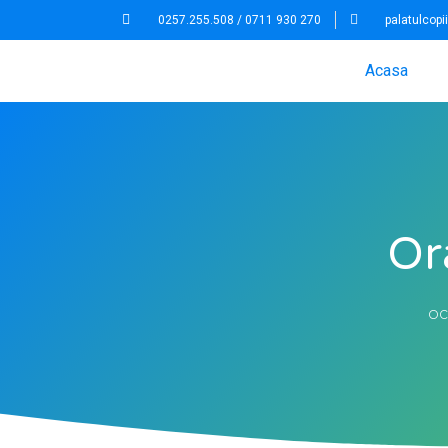
0257.255.508 / 0711 930 270
palatulcop
Acasa
Or
oc