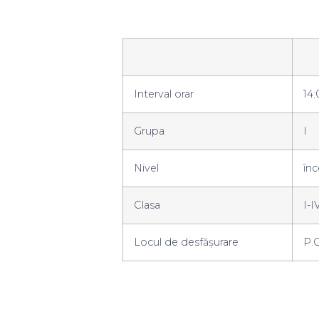
Interval orar
14:
Grupa
I
Nivel
înc
Clasa
I-I
Locul de desfășurare
P.