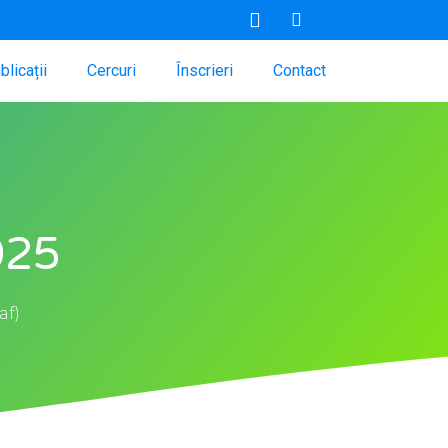
blicații
Cercuri
Înscrieri
Contact
025
af)