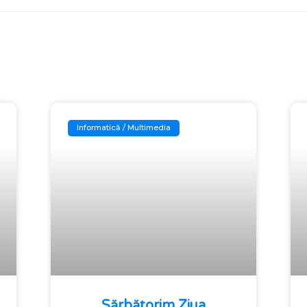
Informatică / Multimedia
Sărbătorim Ziua