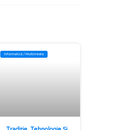
Informatică / Multimedia
Tradiție, Tehnologie Și