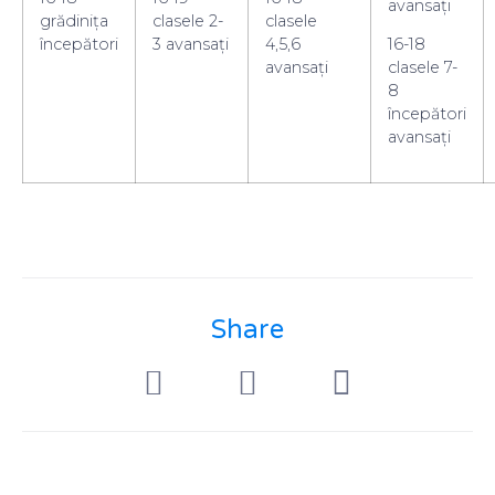
avansați
grădinița
clasele 2-
clasele
începători
3 avansați
4,5,6
16-18
avansați
clasele 7-
8
începători
avansați
Share