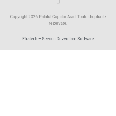
Copyright 2026 Palatul Copiilor Arad. Toate drepturile
rezervate.
Efratech – Servicii Dezvoltare Software