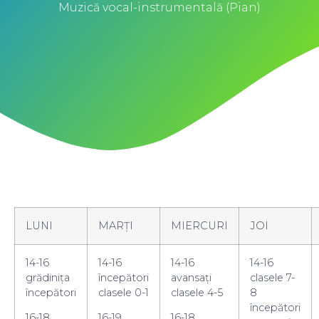
Muzică vocal-instrumentală (Pian)
LUNI
MARȚI
MIERCURI
JOI
14-16
14-16
14-16
14-16
grădinița
începători
avansați
clasele 7-
începători
clasele 0-1
clasele 4-5
8
începători
16-18
16-19
16-18