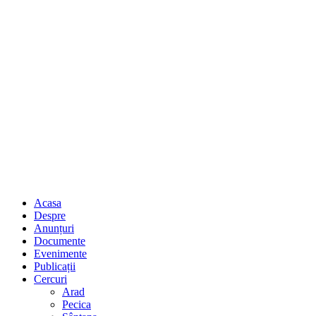
Acasa
Despre
Anunțuri
Documente
Evenimente
Publicații
Cercuri
Arad
Pecica