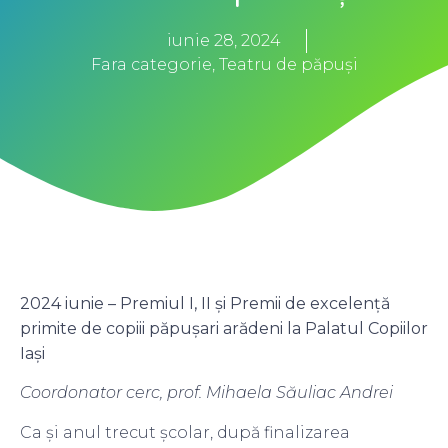
iunie 28, 2024
Fara categorie
,
Teatru de păpuși
2024 iunie – Premiul I, II și Premii de excelență
primite de copiii păpușari arădeni la Palatul Copiilor
Iași
Coordonator cerc, prof. Mihaela Săuliac Andrei
Ca și anul trecut școlar, după finalizarea