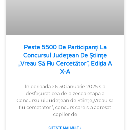
Peste 5500 De Participanți La
Concursul Județean De Științe
„Vreau Să Fiu Cercetător”, Ediția A
X-A
În perioada 26-30 ianuarie 2025 s-a
desfășurat cea de-a zecea etapă a
Concursului Județean de Științe„Vreau să
fiu cercetător”, concurs care s-a adresat
copiilor de
CITESTE MAI MULT »