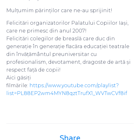
Mulțumim părinților care ne-au sprijinit!
Felicitări organizatorilor Palatului Copiilor Iași,
care ne primesc din anul 2007!
Felicitări colegilor de breaslă care duc din
generație în generație flacăra educației teatrale
din învățământul preuniversitar cu
profesionalism, devotament, dragoste de artă și
respect față de copii!
Aici găsiți
filmările:
https://www.youtube.com/playlist?
list=PL88EP2wm4MYN8qztTrufX1_WVTwCVf8if
Share