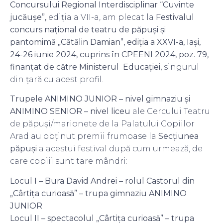
Concursului Regional Interdisciplinar “Cuvinte
jucăușe”,
ediția a VII-a, am plecat la
Festivalul
concurs naţional de teatru de păpuşi şi
pantomimă „Cătălin Damian”, ediţia a XXVI-a, Iaşi,
24-26 iunie 2024, cuprins în CPEENI 2024, poz. 79,
finanțat de către Ministerul Educației,
singurul
din țară cu acest profil.
Trupele ANIMINO JUNIOR – nivel gimnaziu și
ANIMINO SENIOR – nivel liceu
ale Cercului Teatru
de păpuși/marionete de la Palatului Copiilor
Arad au obținut premii frumoase la
Secțiunea
păpuși
a acestui festival după cum urmează, de
care copiii sunt tare mândri:
Locul I – Bura David Andrei – rolul Castorul din
„Cârtița curioasă” – trupa gimnaziu ANIMINO
JUNIOR
Locul II – spectacolul „Cârtița curioasă” – trupa