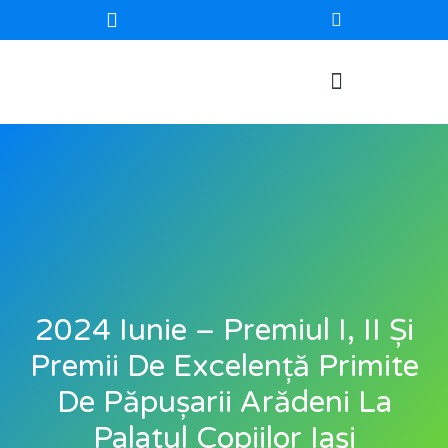
2024 Iunie – Premiul I, II Și
Premii De Excelență Primite
De Păpușarii Arădeni La
Palatul Copiilor Iași