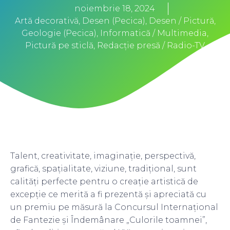
noiembrie 18, 2024
Artă decorativă
,
Desen (Pecica)
,
Desen / Pictură
,
Geologie (Pecica)
,
Informatică / Multimedia
,
Pictură pe sticlă
,
Redacție presă / Radio-TV
Talent, creativitate, imaginație, perspectivă,
grafică, spațialitate, viziune, tradițional, sunt
calități perfecte pentru o creație artistică de
excepție ce merită a fi prezentă și apreciată cu
un premiu pe măsură la Concursul Internațional
de Fantezie și Îndemânare „Culorile toamnei”,