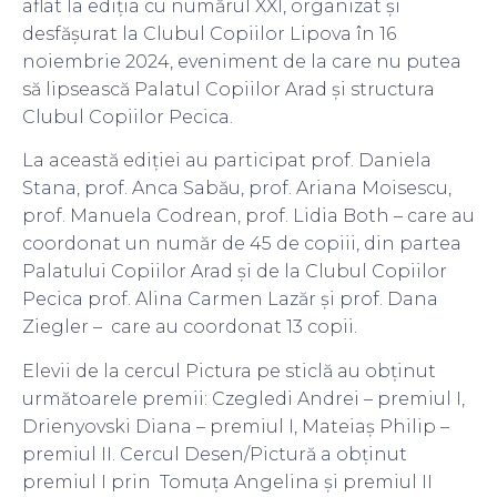
aflat la ediția cu numărul XXI, organizat și
desfășurat la Clubul Copiilor Lipova în 16
noiembrie 2024, eveniment de la care nu putea
să lipsească Palatul Copiilor Arad și structura
Clubul Copiilor Pecica.
La această ediției au participat prof. Daniela
Stana, prof. Anca Sabău, prof. Ariana Moisescu,
prof. Manuela Codrean, prof. Lidia Both – care au
coordonat un număr de 45 de copiii, din partea
Palatului Copiilor Arad și de la Clubul Copiilor
Pecica prof. Alina Carmen Lazăr și prof. Dana
Ziegler – care au coordonat 13 copii.
Elevii de la cercul Pictura pe sticlă au obținut
următoarele premii: Czegledi Andrei – premiul I,
Drienyovski Diana – premiul I, Mateiaș Philip –
premiul II. Cercul Desen/Pictură a obținut
premiul I prin Tomuța Angelina și premiul II