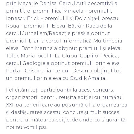
prin Macarie Denisa. Cercul Artă decorativă a
primit trei premii: Fica Mihaela – premiul I,
Ionescu Erick – premiul II și Doichiță-Horescu
Roua – premiul III. Elevul Bătrân Radu de la
cercul Jurnalism/Redacție presă a obținut
premiul II, iar la cercul Informatică-Multimedia
eleva Both Marina a obținut premiul I și eleva
Tuluc Maria locul II. La Clubul Copiilor Pecica,
cercul Geologie a obținut premiul I prin eleva
Purtan Cristina, iar cercul Desen a obținut tot
un premiu I prin eleva cu Czudik Amalia.
Felicităm toți participanții la acest concurs,
organizatorii pentru reușita ediției cu numărul
XXI, partenerii care au pus umărul la organizarea
și desfășurarea acestui concurs și mult succes
pentru următoarea ediție, de unde, cu siguranță,
noi nu vom lipsi.